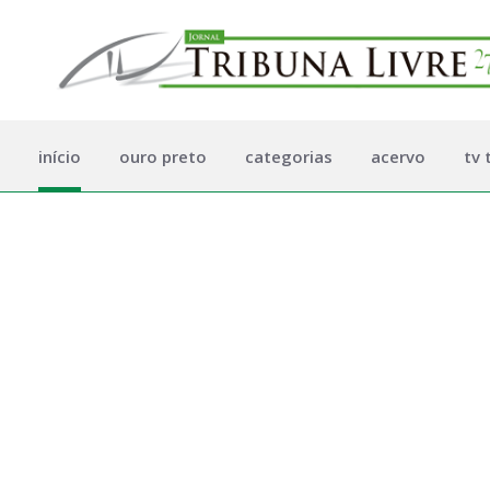
início
ouro preto
categorias
acervo
tv 