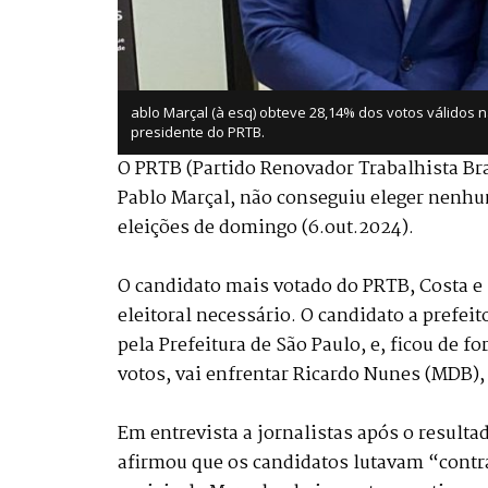
ablo Marçal (à esq) obteve 28,14% dos votos válidos n
presidente do PRTB.
O PRTB (Partido Renovador Trabalhista Bras
Pablo Marçal, não conseguiu eleger nenhu
eleições de domingo (6.out.2024).
O candidato mais votado do PRTB, Costa e 
eleitoral necessário. O candidato a prefei
pela Prefeitura de São Paulo, e, ficou de 
votos, vai enfrentar Ricardo Nunes (MDB),
Em entrevista a jornalistas após o resulta
afirmou que os candidatos lutavam “contr