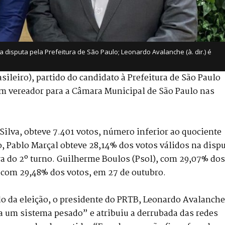
a disputa pela Prefeitura de São Paulo; Leonardo Avalanche (à. dir.) é
ileiro), partido do candidato à Prefeitura de São Paulo
m vereador para a Câmara Municipal de São Paulo nas
Silva, obteve 7.401 votos, número inferior ao quociente
to, Pablo Marçal obteve 28,14% dos votos válidos na disp
fora do 2º turno. Guilherme Boulos (Psol), com 29,07% dos
 com 29,48% dos votos, em 27 de outubro.
do da eleição, o presidente do PRTB, Leonardo Avalanche
a um sistema pesado” e atribuiu a derrubada das redes