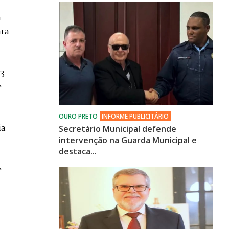
a
ara
23
e
ia
Secretário Municipal defende
intervenção na Guarda Municipal e
destaca...
e