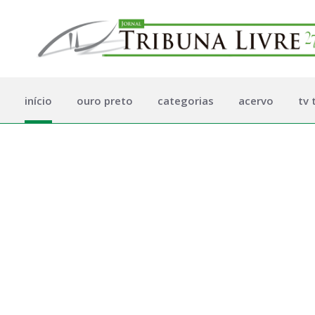
início
ouro preto
categorias
acervo
tv 