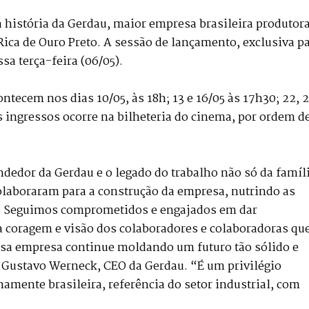
 história da Gerdau, maior empresa brasileira produtor
 Rica de Ouro Preto. A sessão de lançamento, exclusiva p
a terça-feira (06/05).
ntecem nos dias 10/05, às 18h; 13 e 16/05 às 17h30; 22, 
os ingressos ocorre na bilheteria do cinema, por ordem d
ndedor da Gerdau e o legado do trabalho não só da famíl
olaboraram para a construção da empresa, nutrindo as
os. Seguimos comprometidos e engajados em dar
 coragem e visão dos colaboradores e colaboradoras qu
ossa empresa continue moldando um futuro tão sólido e
a Gustavo Werneck, CEO da Gerdau. “É um privilégio
mente brasileira, referência do setor industrial, com