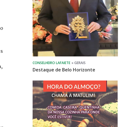
ão
os
a,
Destaque de Belo Horizonte