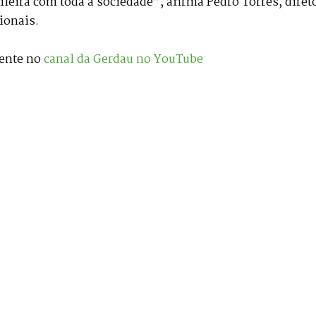
eira com toda a sociedade”, afirma Pedro Torres, diret
ionais.
mente no
canal da Gerdau no YouTube