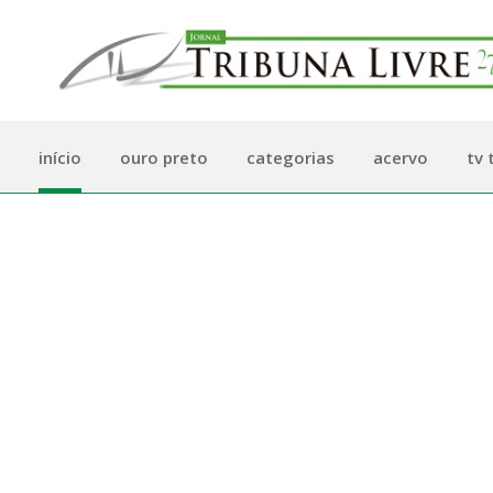
início
ouro preto
categorias
acervo
tv 