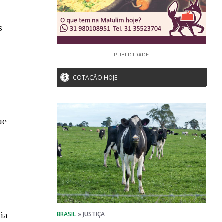
s
PUBLICIDADE
COTAÇÃO HOJE
ue
,
ia