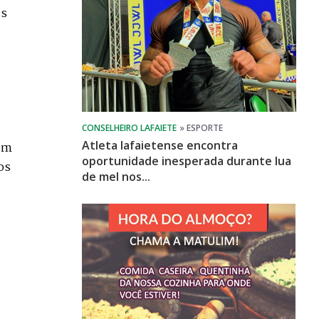
as
Atleta lafaietense encontra
 em
oportunidade inesperada durante lua
os
de mel nos...