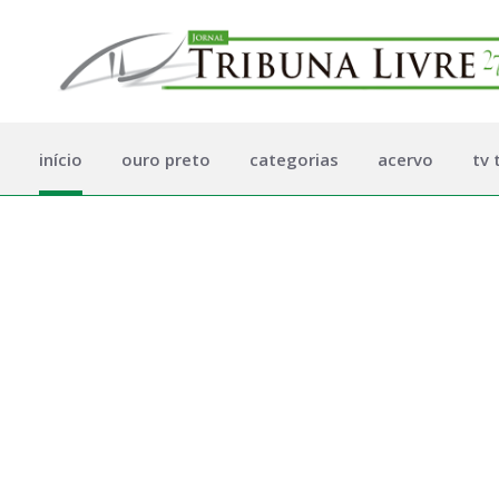
início
ouro preto
categorias
acervo
tv 