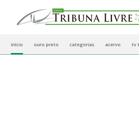
início
ouro preto
categorias
acervo
tv 