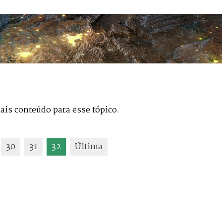
is conteúdo para esse tópico.
30
31
32
Última