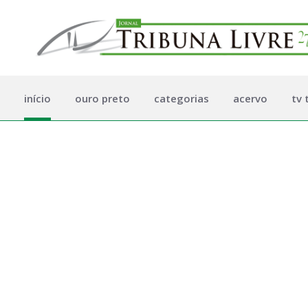
início
ouro preto
categorias
acervo
tv 