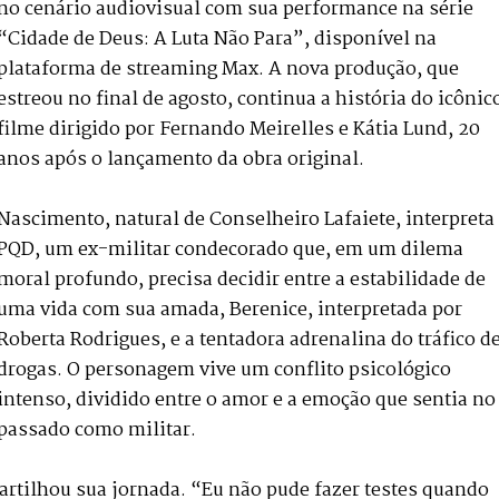
no cenário audiovisual com sua performance na série
“Cidade de Deus: A Luta Não Para”, disponível na
plataforma de streaming Max. A nova produção, que
estreou no final de agosto, continua a história do icônic
filme dirigido por Fernando Meirelles e Kátia Lund, 20
anos após o lançamento da obra original.
Nascimento, natural de Conselheiro Lafaiete, interpreta
PQD, um ex-militar condecorado que, em um dilema
moral profundo, precisa decidir entre a estabilidade de
uma vida com sua amada, Berenice, interpretada por
Roberta Rodrigues, e a tentadora adrenalina do tráfico d
drogas. O personagem vive um conflito psicológico
intenso, dividido entre o amor e a emoção que sentia no
passado como militar.
tilhou sua jornada. “Eu não pude fazer testes quando