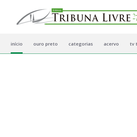
início
ouro preto
categorias
acervo
tv 