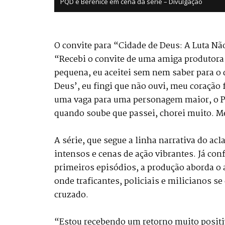
PQD e Berenice em cena da série – Divulgação
O convite para “Cidade de Deus: A Luta Não
“Recebi o convite de uma amiga produtor
pequena, eu aceitei sem nem saber para o 
Deus’, eu fingi que não ouvi, meu coração 
uma vaga para uma personagem maior, o PQ
quando soube que passei, chorei muito. Me
A série, que segue a linha narrativa do a
intensos e cenas de ação vibrantes. Já c
primeiros episódios, a produção aborda o
onde traficantes, policiais e milicianos 
cruzado.
“Estou recebendo um retorno muito positi