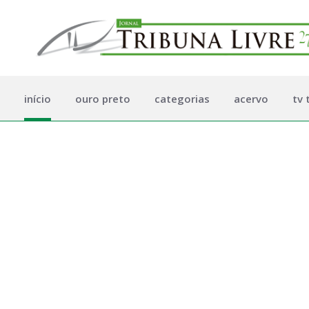
início
ouro preto
categorias
acervo
tv 