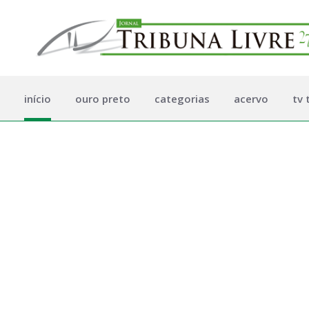
início
ouro preto
categorias
acervo
tv 