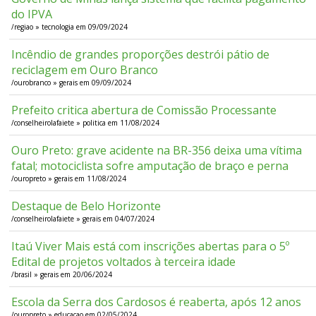
do IPVA
/regiao » tecnologia em 09/09/2024
Incêndio de grandes proporções destrói pátio de
reciclagem em Ouro Branco
/ourobranco » gerais em 09/09/2024
Prefeito critica abertura de Comissão Processante
/conselheirolafaiete » politica em 11/08/2024
Ouro Preto: grave acidente na BR-356 deixa uma vítima
fatal; motociclista sofre amputação de braço e perna
/ouropreto » gerais em 11/08/2024
Destaque de Belo Horizonte
/conselheirolafaiete » gerais em 04/07/2024
Itaú Viver Mais está com inscrições abertas para o 5º
Edital de projetos voltados à terceira idade
/brasil » gerais em 20/06/2024
Escola da Serra dos Cardosos é reaberta, após 12 anos
/ouropreto » educacao em 02/05/2024