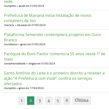
sede.
/ouropreto » saude em 01/05/2024
Prefeitura de Mariana inicia instalação de novos
containers de lixo
/mariana » educacao em 01/05/2024
Plataforma Sementes contemplará projetos em Ouro
Branco
/ourobranco » gerais em 01/05/2024
Paróquia do Bom Pastor comemora 55 anos neste 1º de
maio
/conselheirolafaiete » religiao em 01/05/2024
Santo Antônio do Leite é o primeiro distrito a receber a
ação “A Prefeitura com Você”; confira os serviços
ofertados
/ouropreto » gerais em 17/04/2024
1
2
3
4
5
6
Última