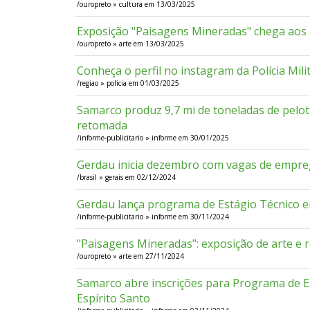
/ouropreto » cultura em 13/03/2025
Exposição "Paisagens Mineradas" chega aos
/ouropreto » arte em 13/03/2025
Conheça o perfil no instagram da Polícia Mil
/regiao » policia em 01/03/2025
Samarco produz 9,7 mi de toneladas de pelot
retomada
/informe-publicitario » informe em 30/01/2025
Gerdau inicia dezembro com vagas de empre
/brasil » gerais em 02/12/2024
Gerdau lança programa de Estágio Técnico 
/informe-publicitario » informe em 30/11/2024
"Paisagens Mineradas": exposição de arte e 
/ouropreto » arte em 27/11/2024
Samarco abre inscrições para Programa de E
Espírito Santo