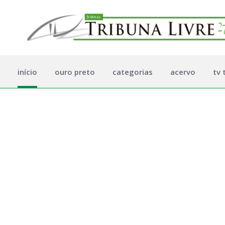
início
ouro preto
categorias
acervo
tv 