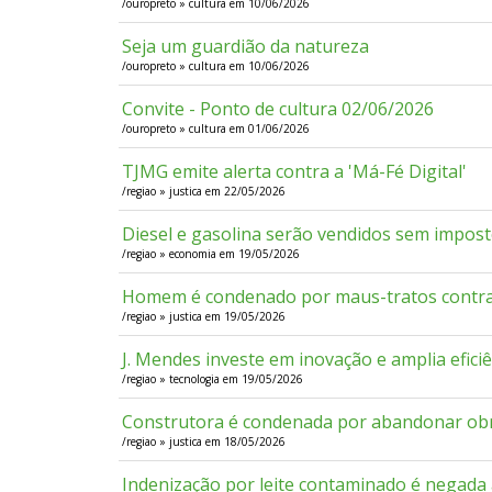
/ouropreto » cultura em 10/06/2026
Seja um guardião da natureza
/ouropreto » cultura em 10/06/2026
Convite - Ponto de cultura 02/06/2026
/ouropreto » cultura em 01/06/2026
TJMG emite alerta contra a 'Má-Fé Digital'
/regiao » justica em 22/05/2026
Diesel e gasolina serão vendidos sem imposto
/regiao » economia em 19/05/2026
Homem é condenado por maus-tratos contra
/regiao » justica em 19/05/2026
J. Mendes investe em inovação e amplia efic
/regiao » tecnologia em 19/05/2026
Construtora é condenada por abandonar obr
/regiao » justica em 18/05/2026
Indenização por leite contaminado é negada 