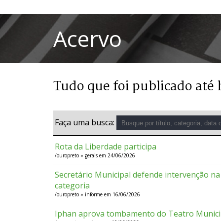
Acervo
Tudo que foi publicado até 
Faça uma busca:
Rota da Liberdade participa
/ouropreto » gerais em 24/06/2026
Secretário Municipal defende intervenção na
categoria
/ouropreto » informe em 16/06/2026
Iphan aprova tombamento do Teatro Municip