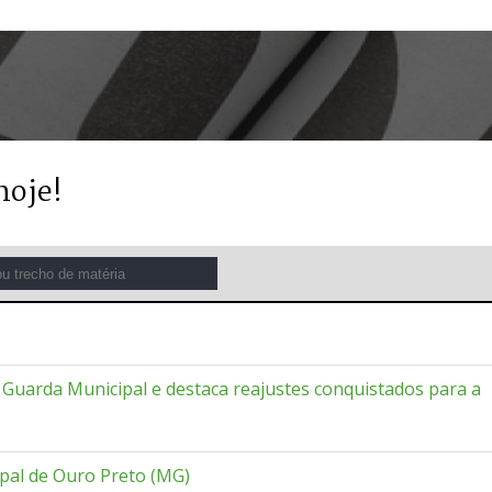
hoje!
 Guarda Municipal e destaca reajustes conquistados para a
al de Ouro Preto (MG)