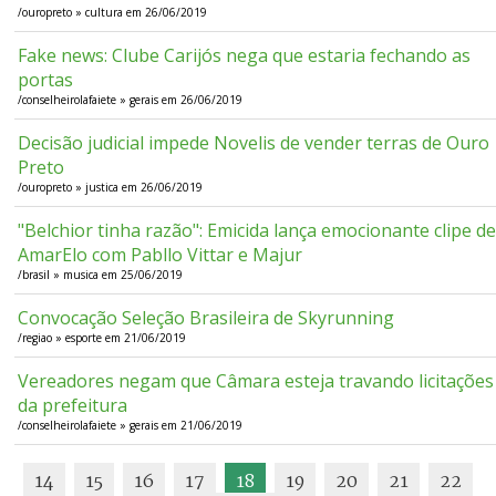
/ouropreto » cultura em 26/06/2019
Fake news: Clube Carijós nega que estaria fechando as
portas
/conselheirolafaiete » gerais em 26/06/2019
Decisão judicial impede Novelis de vender terras de Ouro
Preto
/ouropreto » justica em 26/06/2019
"Belchior tinha razão": Emicida lança emocionante clipe d
AmarElo com Pabllo Vittar e Majur
/brasil » musica em 25/06/2019
Convocação Seleção Brasileira de Skyrunning
/regiao » esporte em 21/06/2019
Vereadores negam que Câmara esteja travando licitações
da prefeitura
/conselheirolafaiete » gerais em 21/06/2019
14
15
16
17
18
19
20
21
22